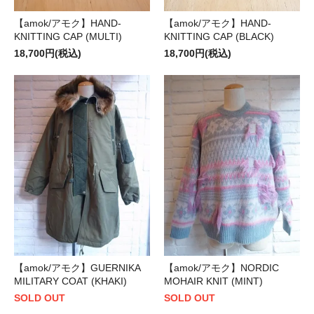
【amok/アモク】HAND-
【amok/アモク】HAND-
KNITTING CAP (MULTI)
KNITTING CAP (BLACK)
18,700円(税込)
18,700円(税込)
【amok/アモク】GUERNIKA
【amok/アモク】NORDIC
MILITARY COAT (KHAKI)
MOHAIR KNIT (MINT)
SOLD OUT
SOLD OUT