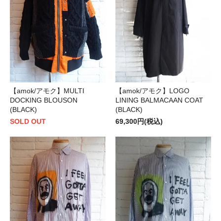
【amok/アモク】MULTI
【amok/アモク】LOGO
DOCKING BLOUSON
LINING BALMACAAN COAT
(BLACK)
(BLACK)
SOLD OUT
69,300円(税込)