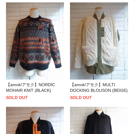
【amok/アモク】NORDIC
【amok/アモク】MULTI
MOHAIR KNIT (BLACK)
DOCKING BLOUSON (BEIGE)
SOLD OUT
SOLD OUT