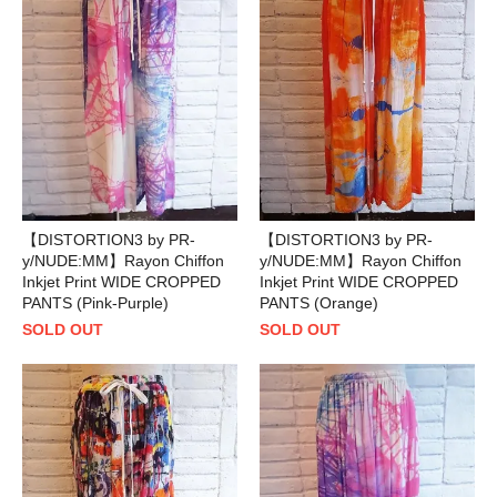
【DISTORTION3 by PR-
【DISTORTION3 by PR-
y/NUDE:MM】Rayon Chiffon
y/NUDE:MM】Rayon Chiffon
Inkjet Print WIDE CROPPED
Inkjet Print WIDE CROPPED
PANTS (Pink-Purple)
PANTS (Orange)
SOLD OUT
SOLD OUT