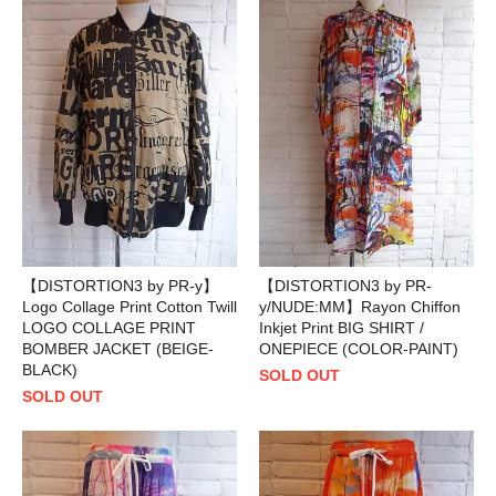
【DISTORTION3 by PR-y】
【DISTORTION3 by PR-
Logo Collage Print Cotton Twill
y/NUDE:MM】Rayon Chiffon
LOGO COLLAGE PRINT
Inkjet Print BIG SHIRT /
BOMBER JACKET (BEIGE-
ONEPIECE (COLOR-PAINT)
BLACK)
SOLD OUT
SOLD OUT