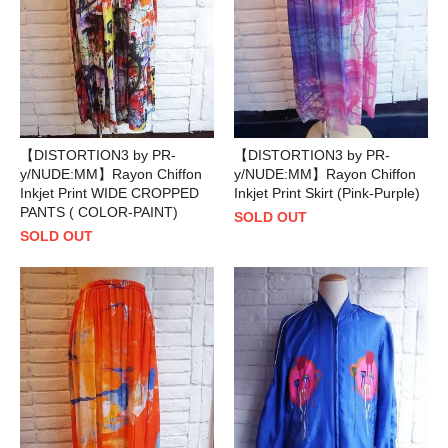
【DISTORTION3 by PR-
【DISTORTION3 by PR-
y/NUDE:MM】Rayon Chiffon
y/NUDE:MM】Rayon Chiffon
Inkjet Print WIDE CROPPED
Inkjet Print Skirt (Pink-Purple)
PANTS ( COLOR-PAINT)
SOLD OUT
SOLD OUT