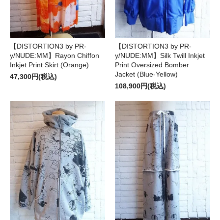
【DISTORTION3 by PR-
【DISTORTION3 by PR-
y/NUDE:MM】Rayon Chiffon
y/NUDE:MM】Silk Twill Inkjet
Inkjet Print Skirt (Orange)
Print Oversized Bomber
Jacket (Blue-Yellow)
47,300円(税込)
108,900円(税込)