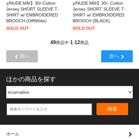
y/NUDE:MM】30/-Cotton
y/NUDE:MM】30/- Cotton
Jersey SHORT SLEEVE T-
Jersey SHORT SLEEVE T-
SHIRT w/ EMBROIDERED
SHIRT w/ EMBROIDERED
BROOCH (OffWhite)
BROOCH (BLACK)
SOLD OUT
SOLD OUT
49
1
12
商品中
-
商品
前へ
次へ
ほかの商品を探す
検索
ホーム