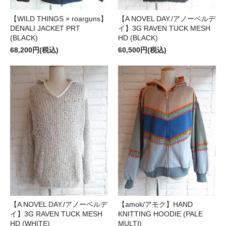
【WILD THINGS × roarguns】
【A NOVEL DAY./アノーベルデ
DENALI JACKET PRT
イ】3G RAVEN TUCK MESH
(BLACK)
HD (BLACK)
68,200円(税込)
60,500円(税込)
【A NOVEL DAY./アノーベルデ
【amok/アモク】HAND
イ】3G RAVEN TUCK MESH
KNITTING HOODIE (PALE
HD (WHITE)
MULTI)