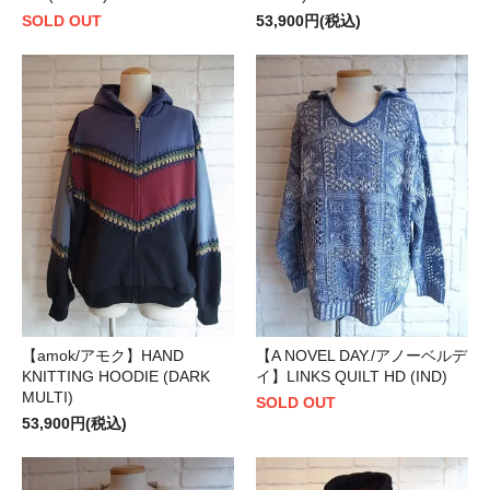
SOLD OUT
53,900円(税込)
【amok/アモク】HAND
【A NOVEL DAY./アノーベルデ
KNITTING HOODIE (DARK
イ】LINKS QUILT HD (IND)
MULTI)
SOLD OUT
53,900円(税込)