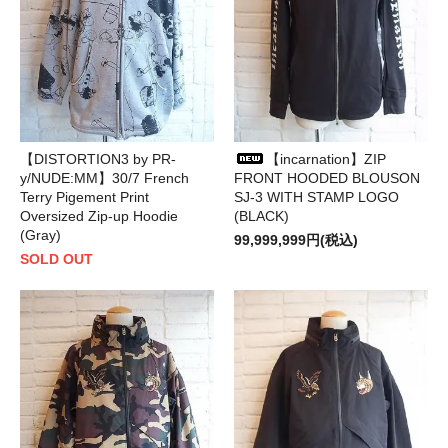
【DISTORTION3 by PR-
【incarnation】ZIP
y/NUDE:MM】30/7 French
FRONT HOODED BLOUSON
Terry Pigement Print
SJ-3 WITH STAMP LOGO
Oversized Zip-up Hoodie
(BLACK)
(Gray)
99,999,999円(税込)
SOLD OUT