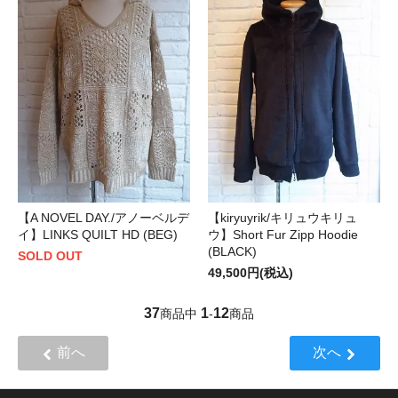
【A NOVEL DAY./アノーベルデ
【kiryuyrik/キリュウキリュ
イ】LINKS QUILT HD (BEG)
ウ】Short Fur Zipp Hoodie
(BLACK)
SOLD OUT
49,500円(税込)
37
1
12
商品中
-
商品
前へ
次へ