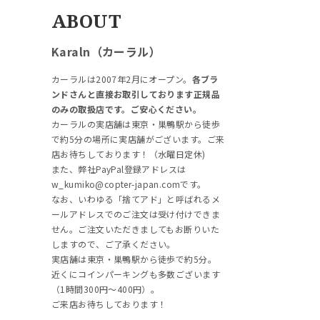
ABOUT
Karaln（カーラル）
カーラルは2007年2月にオープン。
各ブラ
ンドさんと直接お取引しております正規品
のみの取扱店です。ご安心ください。
カーラルの実店舗は東京・巣鴨駅から徒歩
で約5分の場所に実店舗がございます。ご来
店お待ちしております！（水曜日定休)
また、弊社PayPal登録アドレスは
w_kumiko@copter-japan.comです。
なお、いわゆる「捨てアド」と呼ばれるメ
ールアドレスでのご注文は受け付けできま
せん。ご注文いただきましてもお断りいた
しますので、ご了承ください。
実店舗は東京・巣鴨駅から徒歩で約5分。
近くにコインパーキングも多数ございます
（1時間300円～400円）。
ご来店お待ちしております！