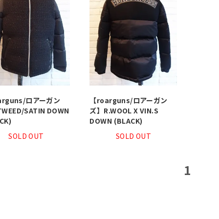
arguns/ロアーガン
【roarguns/ロアーガン
WEED/SATIN DOWN
ズ】R.WOOL X VIN.S
CK)
DOWN (BLACK)
SOLD OUT
SOLD OUT
1