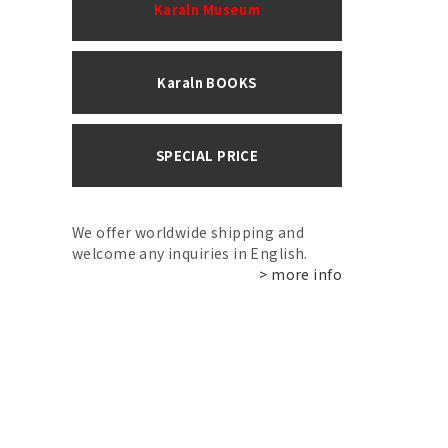
Karaln Museum
Karaln BOOKS
SPECIAL PRICE
We offer worldwide shipping and
welcome any inquiries in English.
> more info