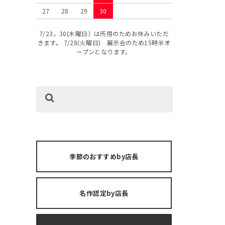
27
28
29
30
7/23，30(木曜日）は所用のためお休みいただ
きます。 7/28(火曜日) 展示会のため15時半オ
ープンとなります。
季節のおすすめby店長
名作認定by店長