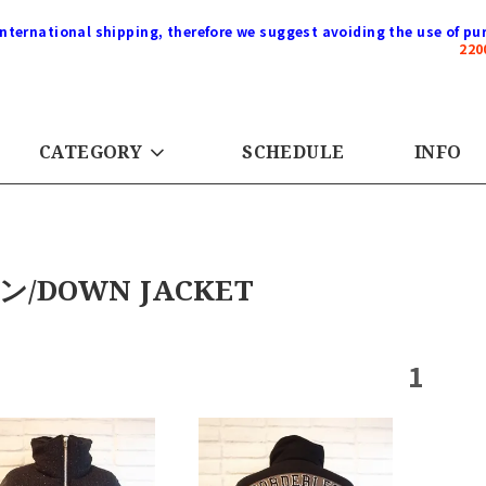
international shipping, therefore we suggest avoiding the use of pur
22
CATEGORY
SCHEDULE
INFO
ン/DOWN JACKET
1