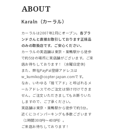
ABOUT
Karaln（カーラル）
カーラルは2007年2月にオープン。
各ブラ
ンドさんと直接お取引しております正規品
のみの取扱店です。ご安心ください。
カーラルの実店舗は東京・巣鴨駅から徒歩
で約5分の場所に実店舗がございます。ご来
店お待ちしております！（水曜日定休)
また、弊社PayPal登録アドレスは
w_kumiko@copter-japan.comです。
なお、いわゆる「捨てアド」と呼ばれるメ
ールアドレスでのご注文は受け付けできま
せん。ご注文いただきましてもお断りいた
しますので、ご了承ください。
実店舗は東京・巣鴨駅から徒歩で約5分。
近くにコインパーキングも多数ございます
（1時間300円～400円）。
ご来店お待ちしております！