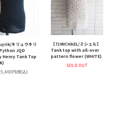
【71MICHAEL/ミシェル】
yuyrik/キリュウキリ
Tank top with all-over
ython JQD
pattern flower (WHITE)
y Henry Tank Top
K)
SOLD OUT
15,400円(税込)