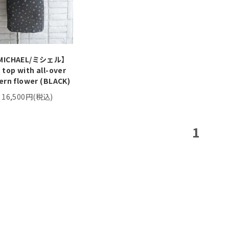
MICHAEL/ミシェル】
 top with all-over
ern flower (BLACK)
16,500円(税込)
1