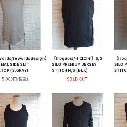
words/rewordsdesign】
【Iroquois/イロコイ】S/S
【Iro
MAL SIDE SLIT
SILO PREMIUM JERSEY
SILO 
TOP (S.GRAY)
STITCH N/S (BLK)
STITC
5,000円(税込)
SOLD OUT