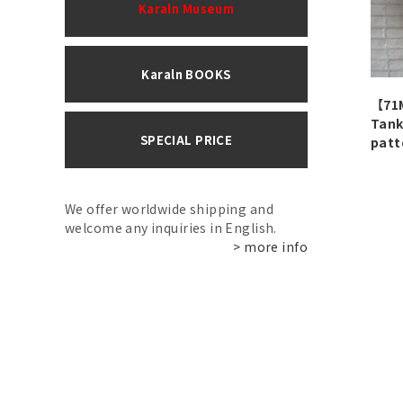
Karaln Museum
Karaln BOOKS
【71
Tank
SPECIAL PRICE
patt
We offer worldwide shipping and
welcome any inquiries in English.
> more info