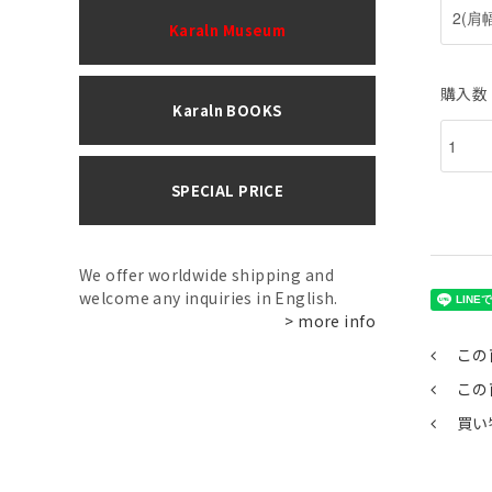
Karaln Museum
購入数
Karaln BOOKS
SPECIAL PRICE
We offer worldwide shipping and
welcome any inquiries in English.
> more info
この
この
買い