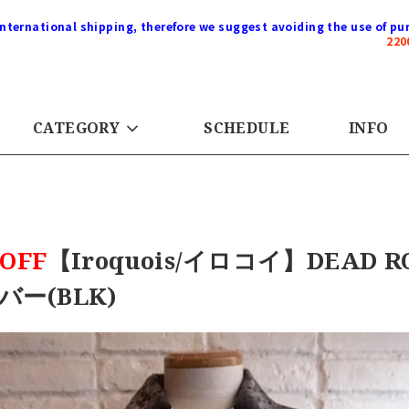
international shipping, therefore we suggest avoiding the use of pur
22
CATEGORY
SCHEDULE
INFO
OFF
【Iroquois/イロコイ】DEAD 
バー(BLK)