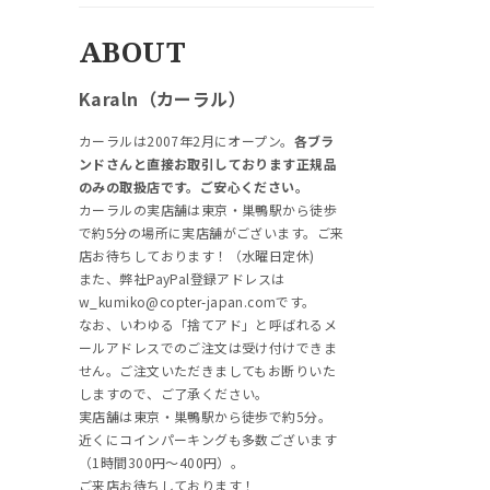
ABOUT
Karaln（カーラル）
カーラルは2007年2月にオープン。
各ブラ
ンドさんと直接お取引しております正規品
のみの取扱店です。ご安心ください。
カーラルの実店舗は東京・巣鴨駅から徒歩
で約5分の場所に実店舗がございます。ご来
店お待ちしております！（水曜日定休)
また、弊社PayPal登録アドレスは
w_kumiko@copter-japan.comです。
なお、いわゆる「捨てアド」と呼ばれるメ
ールアドレスでのご注文は受け付けできま
せん。ご注文いただきましてもお断りいた
しますので、ご了承ください。
実店舗は東京・巣鴨駅から徒歩で約5分。
近くにコインパーキングも多数ございます
（1時間300円～400円）。
ご来店お待ちしております！