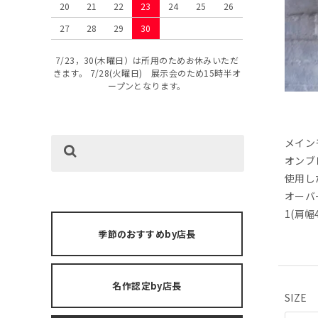
20
21
22
23
24
25
26
27
28
29
30
7/23，30(木曜日）は所用のためお休みいただ
きます。 7/28(火曜日) 展示会のため15時半オ
ープンとなります。
メイン
オンブ
使用し
オーバ
1(肩幅
季節のおすすめby店長
名作認定by店長
SIZE