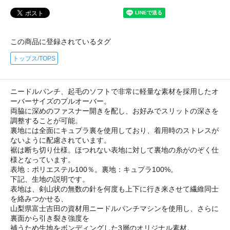
この商品に登録されているタグ
トップス/TOPS
ニードルパンチ、起毛のソフトで非常に軽量な素材を採用したオ
ーバーサイズのプルオーバー。
両脇に深めのファスナー開きを配し、お好みでスリットの深さを
調整することが可能。
裏地には全面にキュプラ裏を使用しており、着用時のストレスが
ないように配慮されています。
裾は断ち切り仕様。ほつれない表地に対して裏地の糸がのぞく仕
様となっています。
表地：ポリエステル100％。裏地：キュプラ100%。
下記、生地の説明です。
表地は、剣山状の無数の針を何度も上下に行き来させて繊維同士
を絡みつかせる、
山梨県富士吉田の資材用ニードルパンチマシンを使用し、さらに
裏面から引き裂き強度を
補うため生地をボンディングした3層のオリジナル素材。