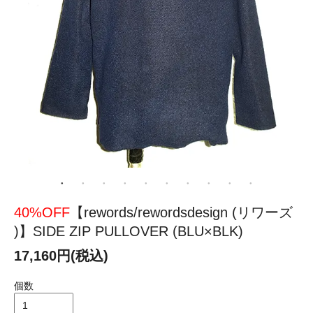
40%OFF
【rewords/rewordsdesign (リワーズ
)】SIDE ZIP PULLOVER (BLU×BLK)
17,160円(税込)
個数