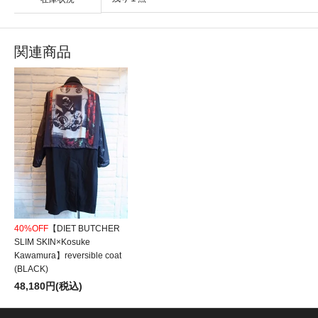
関連商品
40%OFF
【DIET BUTCHER
SLIM SKIN×Kosuke
Kawamura】reversible coat
(BLACK)
48,180円(税込)