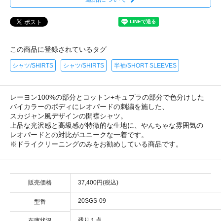
この商品に登録されているタグ
シャツ/SHIRTS
シャツ/SHIRTS
半袖/SHORT SLEEVES
レーヨン100%の部分とコットン+キュプラの部分で色分けした
バイカラーのボディにレオパードの刺繍を施した、
スカジャン風デザインの開襟シャツ。
上品な光沢感と高級感が特徴的な生地に、やんちゃな雰囲気の
レオパードとの対比がユニークな一着です。
※ドライクリーニングのみをお勧めしている商品です。
販売価格
37,400円(税込)
20SGS-09
型番
残り１点
在庫状況