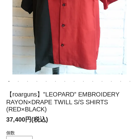
【roarguns】”LEOPARD” EMBROIDERY
RAYON×DRAPE TWILL S/S SHIRTS
(RED×BLACK)
37,400円(税込)
個数