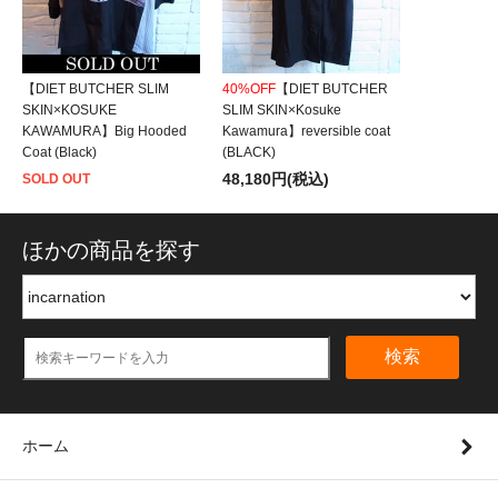
【DIET BUTCHER SLIM
40%OFF
【DIET BUTCHER
SKIN×KOSUKE
SLIM SKIN×Kosuke
KAWAMURA】Big Hooded
Kawamura】reversible coat
Coat (Black)
(BLACK)
48,180円(税込)
SOLD OUT
ほかの商品を探す
検索
ホーム