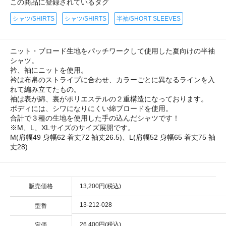
この商品に登録されているタグ
シャツ/SHIRTS
シャツ/SHIRTS
半袖/SHORT SLEEVES
ニット・ブロード生地をパッチワークして使用した夏向けの半袖
シャツ。
衿、袖にニットを使用。
衿は布帛のストライプに合わせ、カラーごとに異なるラインを入
れて編み立てたもの。
袖は表が綿、裏がポリエステルの２重構造になっております。
ボディには、シワになりにくい綿ブロードを使用。
合計で３種の生地を使用した手の込んだシャツです！
※M、L、XLサイズのサイズ展開です。
M(肩幅49 身幅62 着丈72 袖丈26.5)、L(肩幅52 身幅65 着丈75 袖
丈28)
販売価格
13,200円(税込)
13-212-028
型番
26,400円(税込)
定価