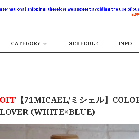
international shipping, therefore we suggest avoiding the use of pur
22
CATEGORY
SCHEDULE
INFO
OFF
【71MICAEL/ミシェル】COLOR
LOVER (WHITE×BLUE)