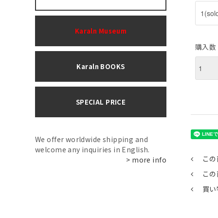
Karaln Museum
購入数
Karaln BOOKS
SPECIAL PRICE
We offer worldwide shipping and
welcome any inquiries in English.
この
> more info
この
買い