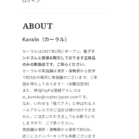
ログイン
ABOUT
Karaln（カーラル）
カーラルは2007年2月にオープン。
各ブラ
ンドさんと直接お取引しております正規品
のみの取扱店です。ご安心ください。
カーラルの実店舗は東京・巣鴨駅から徒歩
で約5分の場所に実店舗がございます。ご来
店お待ちしております！（水曜日定休)
また、弊社PayPal登録アドレスは
w_kumiko@copter-japan.comです。
なお、いわゆる「捨てアド」と呼ばれるメ
ールアドレスでのご注文は受け付けできま
せん。ご注文いただきましてもお断りいた
しますので、ご了承ください。
実店舗は東京・巣鴨駅から徒歩で約5分。
近くにコインパーキングも多数ございます