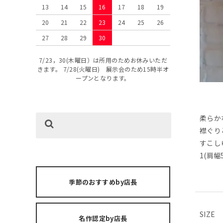
13
14
15
16
17
18
19
20
21
22
23
24
25
26
27
28
29
30
7/23，30(木曜日）は所用のためお休みいただ
きます。 7/28(火曜日) 展示会のため15時半オ
ープンとなります。
柔らか
襟ぐり
すこし
1(肩幅5
季節のおすすめby店長
SIZE
名作認定by店長