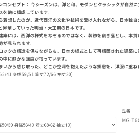
ンコンセプト： 今シーズンは、洋と和、モダンとクラシックが自然に
スを軸に構成しています。
ら着想したのが、近代西洋の文化や技術を受け入れながら、日本独自
と昇華していった明治・大正期の日本です。
建築には、西洋の様式をなぞるのではなく、装飾を削ぎ落とし、本質
勢が見られます。
ロックの構造を保ちながらも、日本の様式として再構築された建築に
の中に静かな強度が宿っています。
まいから感じ取った、どこか空洞を抱えたような郷愁を、洋服に重ね
2/41 身幅59/51 着丈72/66 袖丈20)
型番
MG-T6