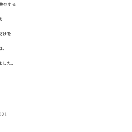
共存する
の
だけを
は、
ました。
021