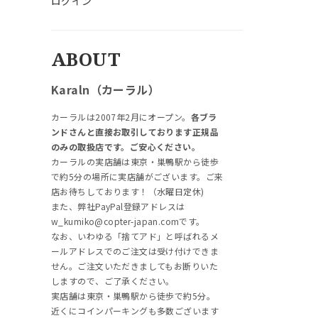
ログイン
ABOUT
Karaln（カーラル）
カーラルは2007年2月にオープン。
各ブラ
ンドさんと直接お取引しております正規品
のみの取扱店です。ご安心ください。
カーラルの実店舗は東京・巣鴨駅から徒歩
で約5分の場所に実店舗がございます。ご来
店お待ちしております！（水曜日定休)
また、弊社PayPal登録アドレスは
w_kumiko@copter-japan.comです。
なお、いわゆる「捨てアド」と呼ばれるメ
ールアドレスでのご注文は受け付けできま
せん。ご注文いただきましてもお断りいた
しますので、ご了承ください。
実店舗は東京・巣鴨駅から徒歩で約5分。
近くにコインパーキングも多数ございます