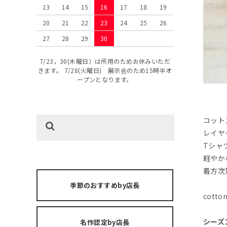
13
14
15
16
17
18
19
20
21
22
23
24
25
26
27
28
29
30
7/23，30(木曜日）は所用のためお休みいただ
きます。 7/28(火曜日) 展示会のため15時半オ
ープンとなります。
コット
レイヤ
Tシャ
軽やか
着方次
季節のおすすめby店長
cotto
シーズン
名作認定by店長