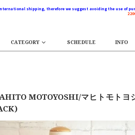
international shipping, therefore we suggest avoiding the use of pur
22
CATEGORY
SCHEDULE
INFO
AHITO MOTOYOSHI/マヒトモ
ACK)