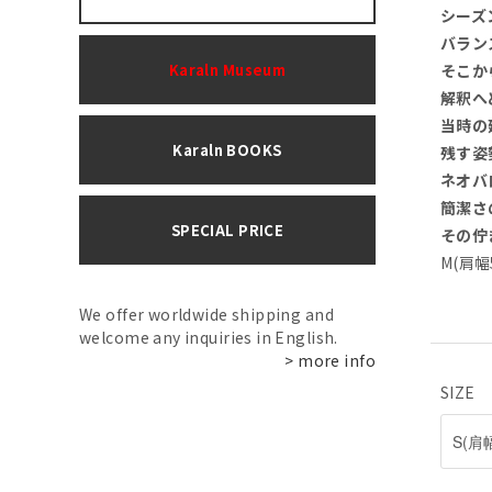
シーズ
バラン
Karaln Museum
そこか
解釈へ
当時の
Karaln BOOKS
残す姿
ネオバ
簡潔さ
SPECIAL PRICE
その佇
M(肩幅5
We offer worldwide shipping and
welcome any inquiries in English.
> more info
SIZE