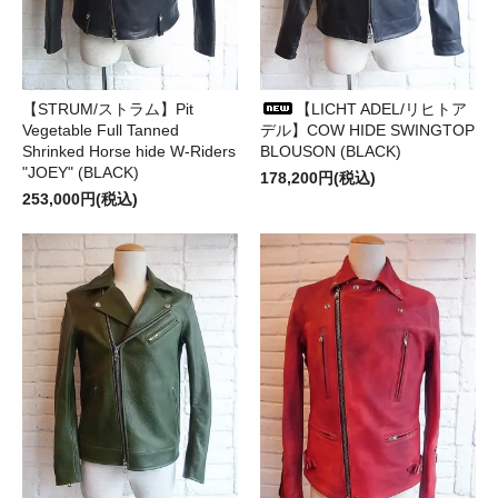
【STRUM/ストラム】Pit
【LICHT ADEL/リヒトア
Vegetable Full Tanned
デル】COW HIDE SWINGTOP
Shrinked Horse hide W-Riders
BLOUSON (BLACK)
"JOEY" (BLACK)
178,200円(税込)
253,000円(税込)