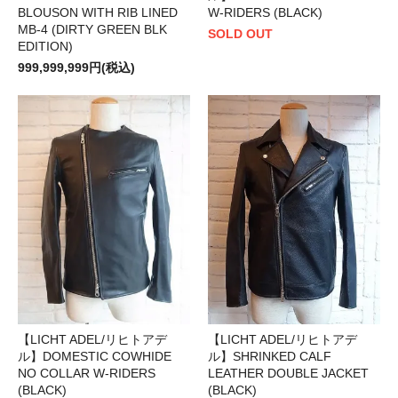
BLOUSON WITH RIB LINED
W-RIDERS (BLACK)
MB-4 (DIRTY GREEN BLK
SOLD OUT
EDITION)
999,999,999円(税込)
【LICHT ADEL/リヒトアデ
【LICHT ADEL/リヒトアデ
ル】DOMESTIC COWHIDE
ル】SHRINKED CALF
NO COLLAR W-RIDERS
LEATHER DOUBLE JACKET
(BLACK)
(BLACK)