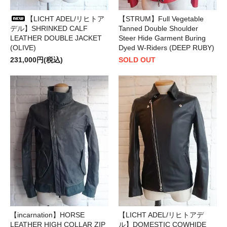
【LICHT ADEL/リヒトア
【STRUM】Full Vegetable
デル】SHRINKED CALF
Tanned Double Shoulder
LEATHER DOUBLE JACKET
Steer Hide Garment Buring
(OLIVE)
Dyed W-Riders (DEEP RUBY)
231,000円(税込)
SOLD OUT
【incarnation】HORSE
【LICHT ADEL/リヒトアデ
LEATHER HIGH COLLAR ZIP
ル】DOMESTIC COWHIDE