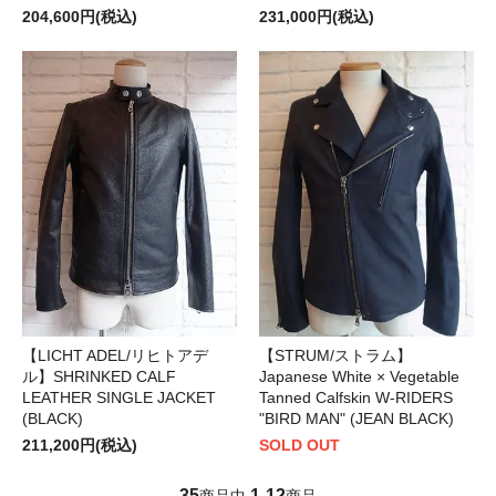
204,600円(税込)
231,000円(税込)
【LICHT ADEL/リヒトアデ
【STRUM/ストラム】
ル】SHRINKED CALF
Japanese White × Vegetable
LEATHER SINGLE JACKET
Tanned Calfskin W-RIDERS
(BLACK)
"BIRD MAN" (JEAN BLACK)
211,200円(税込)
SOLD OUT
35
1
12
商品中
-
商品